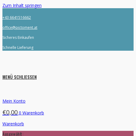
Zum Inhalt springen
+43 6641516662
office@pictoment.at
Sicheres Einkaufen
Schnelle Lieferung
MENÜ
SCHLIESSEN
Mein Konto
€
0,00
0
Warenkorb
Warenkorb
Ausgewählt: