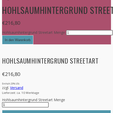
HOHLSAUMHINTERGRUND STREE
€
216,80
Hohlsaumhintergrund Streetart Menge
In den Warenkorb
HOHLSAUMHINTERGRUND STREETART
€
216,80
Enthält 20% USt.
zzgl.
Versand
Lieferzeit: ca. 10 Werktage
Hohlsaumhintergrund Streetart Menge