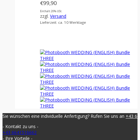
€
99,90
Enthält 20% USt.
zzgl.
Versand
Lieferzeit: ca. 10 Werktage
Sie wünschen eine individuelle Anfertigung? Rufen Sie uns an
+43 6
- Kontakt zu uns -
+43 6641516662
- Ihre Vorteile -