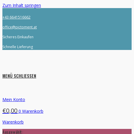
Zum Inhalt springen
+43 6641516662
office@pictoment.at
Sicheres Einkaufen
Schnelle Lieferung
MENÜ
SCHLIESSEN
Mein Konto
€
0,00
0
Warenkorb
Warenkorb
Ausgewählt: