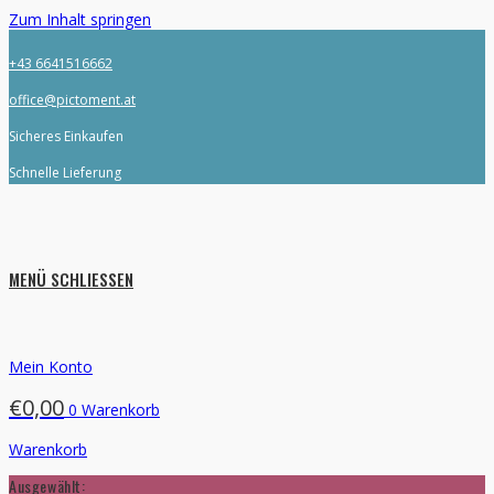
Zum Inhalt springen
+43 6641516662
office@pictoment.at
Sicheres Einkaufen
Schnelle Lieferung
MENÜ
SCHLIESSEN
Mein Konto
€
0,00
0
Warenkorb
Warenkorb
Ausgewählt: