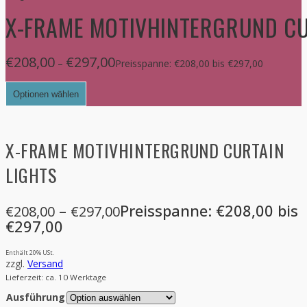
X-FRAME MOTIVHINTERGRUND CU
€
208,00
€
297,00
–
Preisspanne: €208,00 bis €297,00
Optionen wählen
X-FRAME MOTIVHINTERGRUND CURTAIN
LIGHTS
–
Preisspanne: €208,00 bis
€
208,00
€
297,00
€297,00
Enthält 20% USt.
zzgl.
Versand
Lieferzeit: ca. 10 Werktage
Ausführung