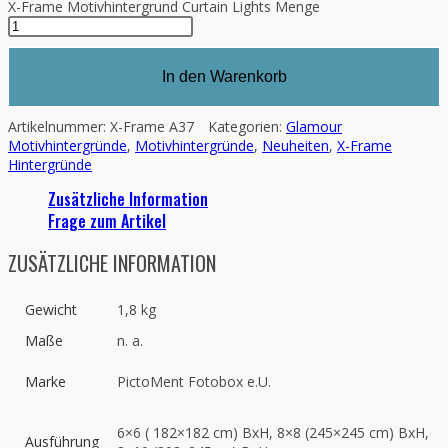
X-Frame Motivhintergrund Curtain Lights Menge
In den Warenkorb
Artikelnummer:
X-Frame A37
Kategorien:
Glamour
Motivhintergründe
,
Motivhintergründe
,
Neuheiten
,
X-Frame
Hintergründe
Zusätzliche Information
Frage zum Artikel
ZUSÄTZLICHE INFORMATION
Gewicht
1,8 kg
Maße
n. a.
Marke
PictoMent Fotobox e.U.
6×6 ( 182×182 cm) BxH, 8×8 (245×245 cm) BxH,
Ausführung