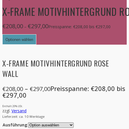
X-FRAME MOTIVHINTERGRUND R
€
208,00
€
297,00
–
Preisspanne: €208,00 bis €297,00
Optionen wählen
X-FRAME MOTIVHINTERGRUND ROSE
WALL
–
Preisspanne: €208,00 bis
€
208,00
€
297,00
€297,00
Enthält 20% USt.
zzgl.
Versand
Lieferzeit: ca. 10 Werktage
Ausführung