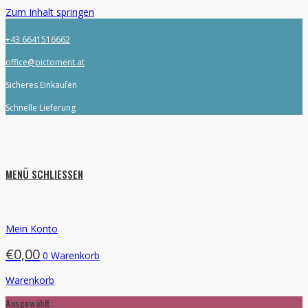
Zum Inhalt springen
+43 6641516662
office@pictoment.at
Sicheres Einkaufen
Schnelle Lieferung
MENÜ
SCHLIESSEN
Mein Konto
€
0,00
0
Warenkorb
Warenkorb
Ausgewählt: