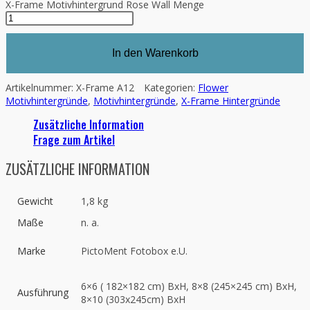
X-Frame Motivhintergrund Rose Wall Menge
In den Warenkorb
Artikelnummer:
X-Frame A12
Kategorien:
Flower
Motivhintergründe
,
Motivhintergründe
,
X-Frame Hintergründe
Zusätzliche Information
Frage zum Artikel
ZUSÄTZLICHE INFORMATION
Gewicht
1,8 kg
Maße
n. a.
Marke
PictoMent Fotobox e.U.
6×6 ( 182×182 cm) BxH, 8×8 (245×245 cm) BxH,
Ausführung
8×10 (303x245cm) BxH