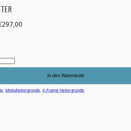
TTER
 €297,00
In den Warenkorb
de
,
Motivhintergründe
,
X-Frame Hintergründe