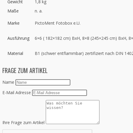
Gewicht
1,8 kg
Maße
n. a.
Marke
PictoMent Fotobox e.U.
Ausführung
6×6 ( 182×182 cm) BxH, 8×8 (245×245 cm) BxH, 8
Material
B1 (schwer entflammbar) zertifiziert nach DIN 140
FRAGE ZUM ARTIKEL
Name
E-Mail Adresse
Ihre Frage zum Artikel