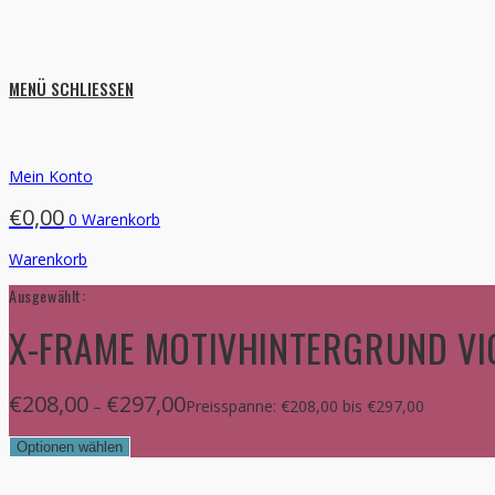
MENÜ
SCHLIESSEN
Mein Konto
€
0,00
0
Warenkorb
Warenkorb
Ausgewählt:
X-FRAME MOTIVHINTERGRUND VIO
€
208,00
€
297,00
–
Preisspanne: €208,00 bis €297,00
Optionen wählen