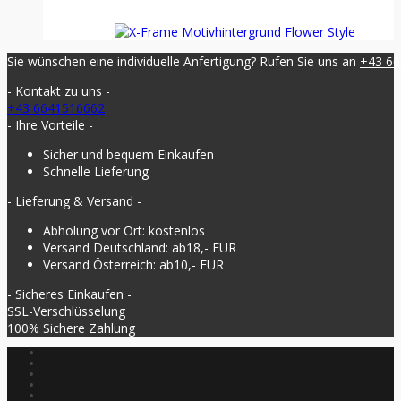
Sie wünschen eine individuelle Anfertigung? Rufen Sie uns an
+43 6
- Kontakt zu uns -
+43 6641516662
- Ihre Vorteile -
Sicher und bequem Einkaufen
Schnelle Lieferung
- Lieferung & Versand -
Abholung vor Ort: kostenlos
Versand Deutschland: ab18,- EUR
Versand Österreich: ab10,- EUR
- Sicheres Einkaufen -
SSL-Verschlüsselung
100% Sichere Zahlung