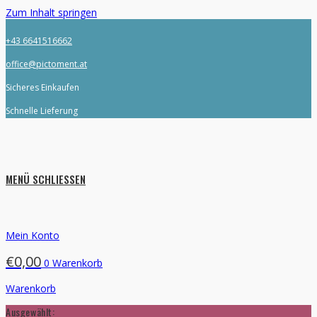
Zum Inhalt springen
+43 6641516662
office@pictoment.at
Sicheres Einkaufen
Schnelle Lieferung
MENÜ
SCHLIESSEN
Mein Konto
€
0,00
0
Warenkorb
Warenkorb
Ausgewählt: