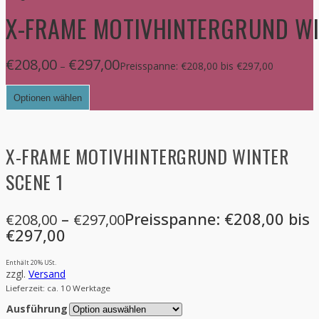
X-FRAME MOTIVHINTERGRUND WI
€
208,00
€
297,00
–
Preisspanne: €208,00 bis €297,00
Optionen wählen
X-FRAME MOTIVHINTERGRUND WINTER
SCENE 1
–
Preisspanne: €208,00 bis
€
208,00
€
297,00
€297,00
Enthält 20% USt.
zzgl.
Versand
Lieferzeit: ca. 10 Werktage
Ausführung