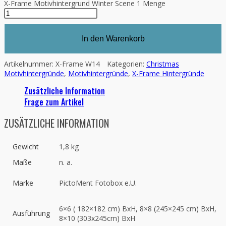
X-Frame Motivhintergrund Winter Scene 1 Menge
In den Warenkorb
Artikelnummer:
X-Frame W14
Kategorien:
Christmas
Motivhintergründe
,
Motivhintergründe
,
X-Frame Hintergründe
Zusätzliche Information
Frage zum Artikel
ZUSÄTZLICHE INFORMATION
Gewicht
1,8 kg
Maße
n. a.
Marke
PictoMent Fotobox e.U.
6×6 ( 182×182 cm) BxH, 8×8 (245×245 cm) BxH,
Ausführung
8×10 (303x245cm) BxH