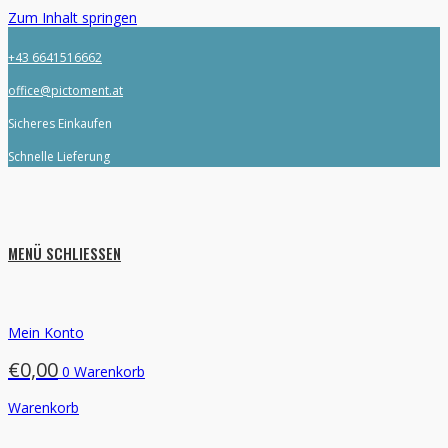
Zum Inhalt springen
+43 6641516662
office@pictoment.at
Sicheres Einkaufen
Schnelle Lieferung
MENÜ
SCHLIESSEN
Mein Konto
€
0,00
0
Warenkorb
Warenkorb