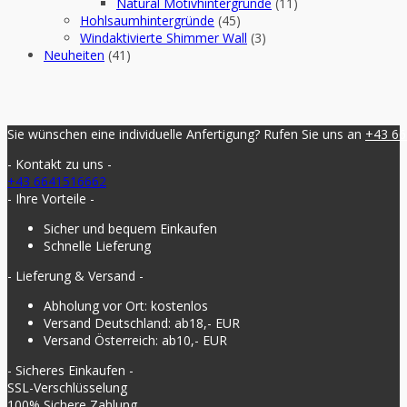
Natural Motivhintergründe
(11)
Hohlsaumhintergründe
(45)
Windaktivierte Shimmer Wall
(3)
Neuheiten
(41)
Sie wünschen eine individuelle Anfertigung? Rufen Sie uns an
+43 6
- Kontakt zu uns -
+43 6641516662
- Ihre Vorteile -
Sicher und bequem Einkaufen
Schnelle Lieferung
- Lieferung & Versand -
Abholung vor Ort: kostenlos
Versand Deutschland: ab18,- EUR
Versand Österreich: ab10,- EUR
- Sicheres Einkaufen -
SSL-Verschlüsselung
100% Sichere Zahlung