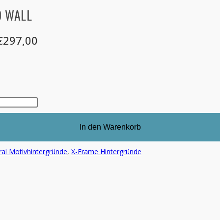
D WALL
 €297,00
In den Warenkorb
ral Motivhintergründe
,
X-Frame Hintergründe