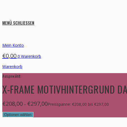
MENÜ
SCHLIESSEN
Mein Konto
€
0,00
0
Warenkorb
Warenkorb
Ausgewählt:
X-FRAME MOTIVHINTERGRUND D
€
208,00
€
297,00
–
Preisspanne: €208,00 bis €297,00
Optionen wählen