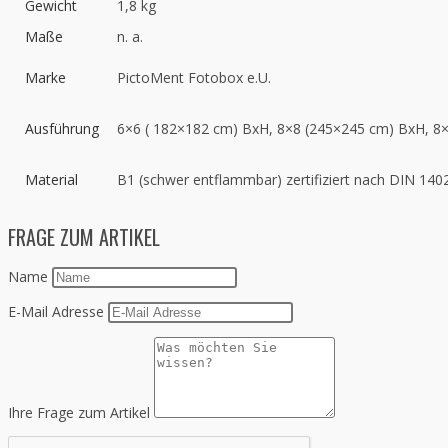
Gewicht
1,8 kg
Maße
n. a.
Marke
PictoMent Fotobox e.U.
Ausführung
6×6 ( 182×182 cm) BxH, 8×8 (245×245 cm) BxH, 8
Material
B1 (schwer entflammbar) zertifiziert nach DIN 140
FRAGE ZUM ARTIKEL
Name
E-Mail Adresse
Ihre Frage zum Artikel