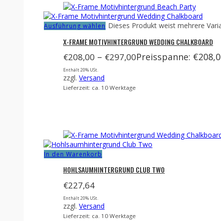
Dieses Produkt weist mehrere Vari
Ausführung wählen
X-FRAME MOTIVHINTERGRUND WEDDING CHALKBOARD
–
Preisspanne: €208,0
€
208,00
€
297,00
Enthält 20% USt.
zzgl.
Versand
Lieferzeit: ca. 10 Werktage
In den Warenkorb
HOHLSAUMHINTERGRUND CLUB TWO
€
227,64
Enthält 20% USt.
zzgl.
Versand
Lieferzeit: ca. 10 Werktage